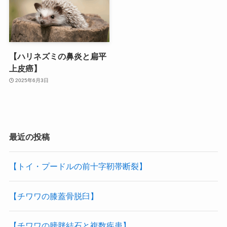
【ハリネズミの鼻炎と扁平
上皮癌】
2025年6月3日
最近の投稿
【トイ・プードルの前十字靭帯断裂】
【チワワの膝蓋骨脱臼】
【チワワの膀胱結石と複数疾患】